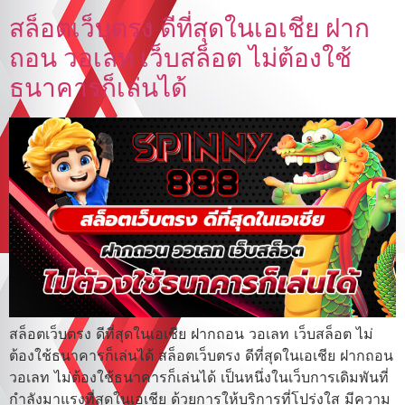
สล็อตเว็บตรง ดีที่สุดในเอเชีย ฝาก
ถอน วอเลท เว็บสล็อต ไม่ต้องใช้
ธนาคารก็เล่นได้
สล็อตเว็บตรง ดีที่สุดในเอเชีย ฝากถอน วอเลท เว็บสล็อต ไม่
ต้องใช้ธนาคารก็เล่นได้ สล็อตเว็บตรง ดีที่สุดในเอเชีย ฝากถอน
วอเลท ไม่ต้องใช้ธนาคารก็เล่นได้ เป็นหนึ่งในเว็บการเดิมพันที่
กำลังมาแรงที่สุดในเอเชีย ด้วยการให้บริการที่โปร่งใส มีความ