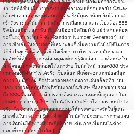
เวลาที่มีผู้เล่นน้อย เช่น ดึก ๆ หรือเช้ามืด มักจะมีการกระจาย
รางวัลที่ดีขึ้น เนื่องจากระบบสุ่มของเกมสล็อตปล่อยโบนัสและ
แจ็คพอตออกมาตามรอบการเล่น ยิ่งมีคู่แข่งน้อย ยิ่งมีโอกาส
เข้าถึงรางวัลได้มากกว่าเดิม การเลือกเวลาเล่น เว็บสล็อต888
จึงเป็นเสมือน สูตรลับ ที่ผู้เล่นมืออาชีพนิยมใช้ แม้ว่าเกมสล็อต
จะขึ้นอยู่กับระบบ RNG (Random Number Generator) แต่
การเข้าเล่นในช่วงเวลาที่เหมาะสมก็เพิ่มความเป็นไปได้ในการ
ได้กำไรสูงขึ้น ผู้เล่นที่เข้าใจเรื่องการบริหารเวลา มักจะเห็น
ผลลัพธ์ที่ดีกว่า และนี่คือเหตุผลที่การรู้จักเลือกเวลาคือหนึ่งใน
หัวใจของการเล่นสล็อตให้แตกง่าย โบนัสไทม์ สล็อต888 ช่วง
เวลาทองที่ทำกำไรได้จริง เว็บสล็อต ที่แจ็คพอตแตกบ่อยที่สุด
คำว่า โบนัสไทม์ คือช่วงเวลาทองของการเล่นสล็อตที่ระบบ
ปล่อยรางวัลใหญ่หรือฟรีสปินมากเป็นพิเศษ ซึ่งหลายเว็บ รวม
ถึง 888สล็อต มักจะมีการอ้างอิงช่วงเวลาเหล่านี้อยู่เสมอ โดย
สถิติพบว่าการเล่นในช่วงโบนัสไทม์มักสร้างโอกาสทำกำไรได้
จริง เนื่องจากระบบถูกออกแบบมาให้กระจายรางวัลให้ผู้เล่น
มากขึ้นในบางรอบ ผู้เล่นที่เข้าใจโบนัสไทม์จะสามารถวางแผน
การเดิมพันได้อย่างมีประสิทธิภาพ เช่น การเพิ่มเบทในช่วง
เวลาที่ระบบปล่อยโบนัส […]